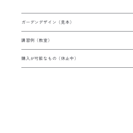
ガーデンデザイン（見本）
講習例（教室）
モルタルアート
購入が可能なもの（休止中）
モルタル制作に必要な道具
ハンギングバスケット（作品）
モルタル体験 初心者セット
ハンギングスタンド
容器
苗（寄せ植え材料）