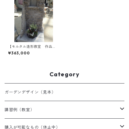
【モルタル造形教室 作品
例】寄植えが映える、独立式
¥363,000
仕切り壁
Category
ガーデンデザイン（見本）
講習例（教室）
モルタルアート
購入が可能なもの（休止中）