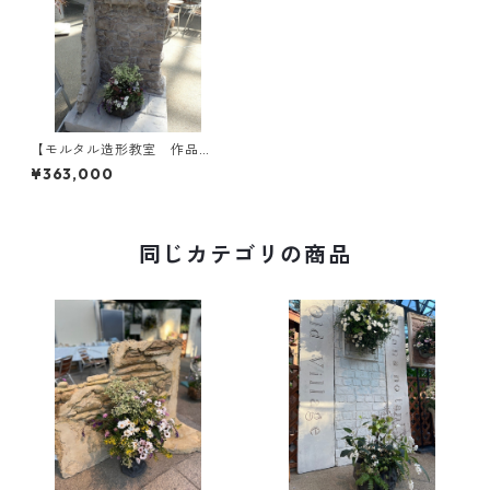
【モルタル造形教室 作品
例】寄植えが映える、独立式
¥363,000
仕切り壁
同じカテゴリの商品